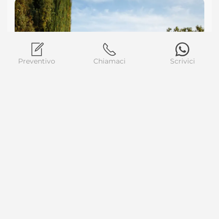
Preventivo
Chiamaci
Scrivici
La convivialità
Il ristorante