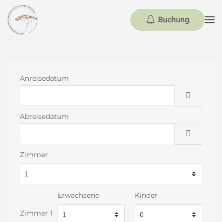
Buchung
Skip to main content
Anreisedatum
Abreisedatum
Zimmer
Erwachsene
Kinder
Zimmer 1